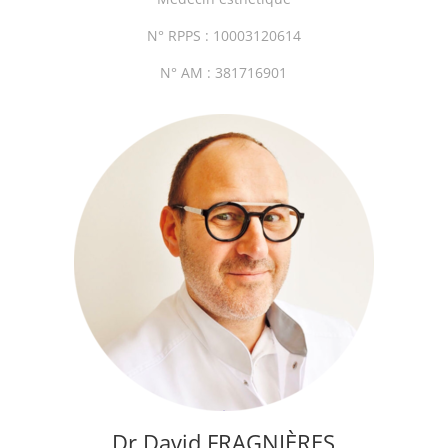
N° RPPS : 10003120614
N° AM : 381716901
Dr David FRAGNI
È
RES