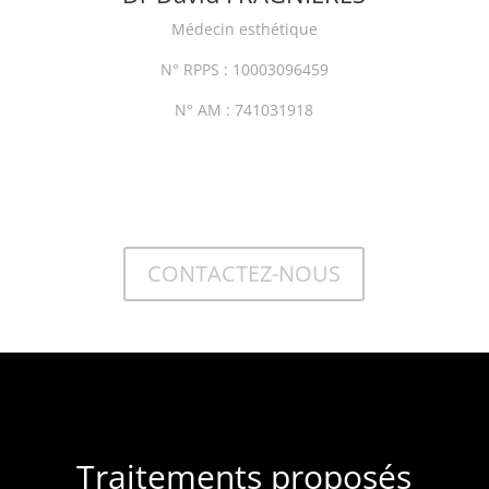
Médecin esthétique
N° RPPS : 10003096459
N° AM : 741031918
CONTACTEZ-NOUS
Traitements proposés